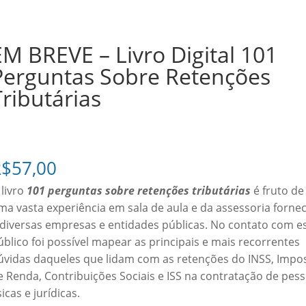
EM BREVE – Livro Digital 101
Perguntas Sobre Retenções
Tributárias
PRÉ-VENDA!
R$
57,00
 livro
101 perguntas sobre retenções tributárias
é fruto de
ma vasta experiência em sala de aula e da assessoria forne
 diversas empresas e entidades públicas. No contato com e
úblico foi possível mapear as principais e mais recorrentes
úvidas daqueles que lidam com as retenções do INSS, Impo
e Renda, Contribuições Sociais e ISS na contratação de pes
sicas e jurídicas.