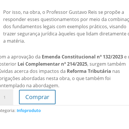
Por isso, na obra, o Professor Gustavo Reis se propõe a
responder esses questionamentos por meio da combina
dos fundamentos legais com exemplos práticos, visando
trazer segurança jurídica àqueles que lidam diretamente
a matéria.
om a aprovação da
Emenda Constitucional nº 132/2023
e 
osterior
Lei Complementar nº 214/2025
, surgem também
úvidas acerca dos impactos da
Reforma Tributária
nas
brigações abordadas nesta obra, o que também foi
ontemplado na abordagem.
M
Comprar
REVE
ategoria:
Infoproduto
ivro
gital
01