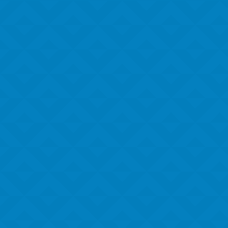
Alexandre Marques
Seja bem-vindo(a) ao GT-Cast, o seu podcast
sobre Gestão Tributária! Nessa edição do GT-
Cast, discutimos as...