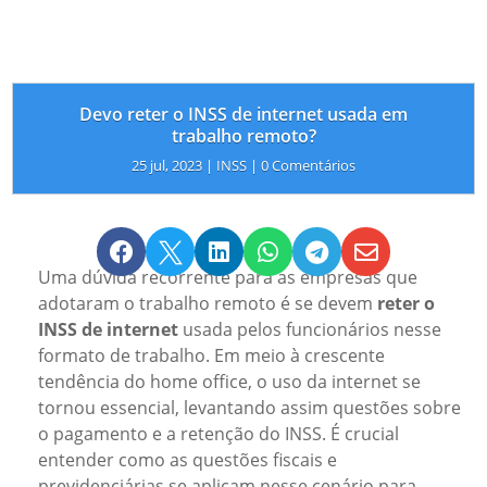
Devo reter o INSS de internet usada em
trabalho remoto?
25 jul, 2023
|
INSS
|
0 Comentários






Uma dúvida recorrente para as empresas que
adotaram o trabalho remoto é se devem
reter o
INSS de internet
usada pelos funcionários nesse
formato de trabalho. Em meio à crescente
tendência do home office, o uso da internet se
tornou essencial, levantando assim questões sobre
o pagamento e a retenção do INSS. É crucial
entender como as questões fiscais e
previdenciárias se aplicam nesse cenário para