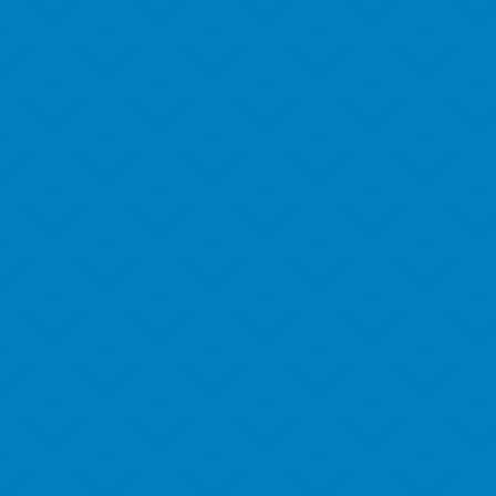
Alexandre Marques
A Reforma Tributária é um tema atual, que está
movimentando o cenário econômico e fiscal do
Brasil, e o seu...