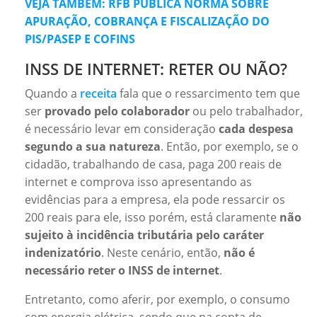
VEJA TAMBÉM: RFB PUBLICA NORMA SOBRE
APURAÇÃO, COBRANÇA E FISCALIZAÇÃO DO
PIS/PASEP E COFINS
INSS DE INTERNET: RETER OU NÃO?
Quando a
receita
fala que o ressarcimento tem que
ser
provado pelo colaborador
ou pelo trabalhador,
é necessário levar em consideração
cada despesa
segundo a sua natureza
. Então, por exemplo, se o
cidadão, trabalhando de casa, paga 200 reais de
internet e comprova isso apresentando as
evidências para a empresa, ela pode ressarcir os
200 reais para ele, isso porém, está claramente
não
sujeito à incidência tributária pelo caráter
indenizatório
. Neste cenário, então,
não é
necessário reter o INSS de internet
.
Entretanto, como aferir, por exemplo, o consumo
com energia elétrica, sendo que na conta de