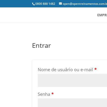
0800 888 1482
open@opentreinamentos.com.b
EMPR
Entrar
Nome de usuário ou e-mail
*
Senha
*