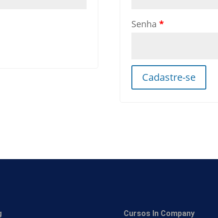
Senha
*
Cadastre-se
g
Cursos In Company