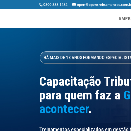
0800 888 1482
open@opentreinamentos.com.b
EMPR
HÁ MAIS DE 18 ANOS FORMANDO ESPECIALIST
Capacitação Tribu
para quem faz a
G
acontecer
.
Treinamentos especializados em gestão tr