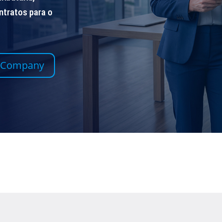
ontratos para o
 InCompany
0 MIL ALUNOS
+500 TURMAS
RMADOS
REALIZADAS