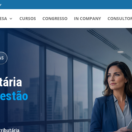
r
ESA
CURSOS
CONGRESSO
IN COMPANY
CONSULTOR
AS
tária
estão
ibutária,