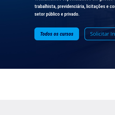
trabalhista, previdenciária, licitações e c
setor público e privado.
Solicitar
Todos os cursos
+18 ANOS
+2
DE MERCADO
FO