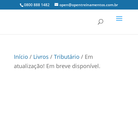
0800 888 1482
open@opentreinamentos.com.br
Início
/
Livros
/
Tributário
/ Em
atualização! Em breve disponível.