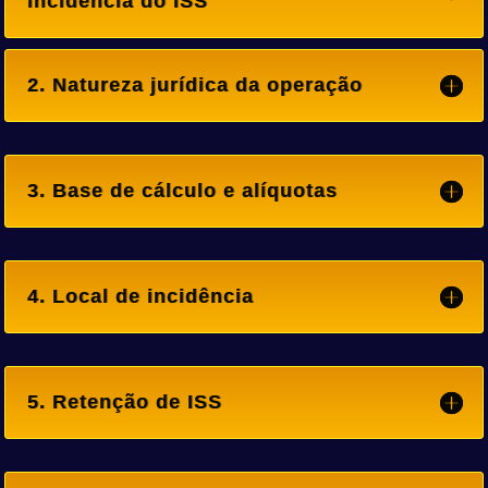
incidência do ISS
2. Natureza jurídica da operação
3. Base de cálculo e alíquotas
4. Local de incidência
5. Retenção de ISS