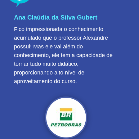
Ana Claúdia da Silva Gubert
De
Fico impressionada o conhecimento
O c
acumulado que o professor Alexandre
apr
possui! Mas ele vai além do
óti
conhecimento, ele tem a capacidade de
ela
tornar tudo muito didático,
alt
proporcionando alto nível de
aproveitamento do curso.