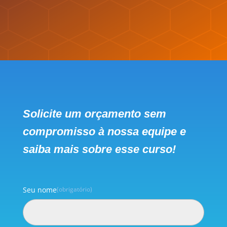
Solicite um orçamento sem
compromisso à nossa equipe e
saiba mais sobre esse curso!
Seu nome
(obrigatório)