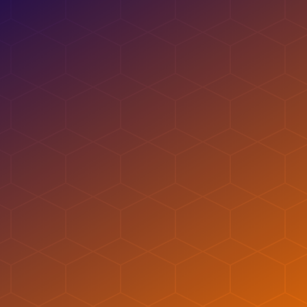
sem erros
. Desfrute do
ao vivo
e tire
suas dúvidas com o
Prof. Gustavo
Reis
, especialista na matéria.