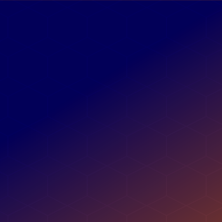
Confirmado:  
09 A 12 DE JULHO DE 2024
Aprenda sobre
o tributo mais complexo
do país
com um
método eficaz e
definitivo
, para saber aplicar a
Retenção na Fonte de forma
segura
e