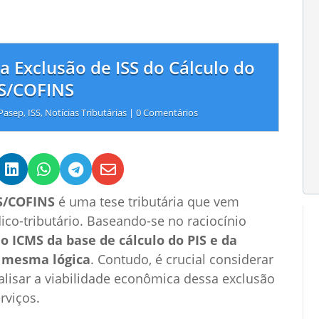
na Exclusão de ISS do Cálculo do
IS/COFINS
/Pasep
,
ISS
,
Notícias Tributárias
|
0 Comentários




IS/COFINS
é uma tese tributária que vem
co-tributário. Baseando-se no raciocínio
o ICMS da base de cálculo do PIS e da
a mesma lógica
. Contudo, é crucial considerar
alisar a viabilidade econômica dessa exclusão
rviços.