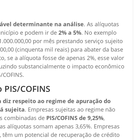
iável determinante na análise
. As alíquotas
nicípio e podem ir de
2% a 5%
. No exemplo
.000.000,00 por mês prestando serviço sujeito
000,00 (cinquenta mil reais) para abater da base
o, se a alíquota fosse de apenas 2%, esse valor
eduzindo substancialmente o impacto econômico
S/COFINS.
o PIS/COFINS
da diz respeito ao regime de apuração do
á sujeita
. Empresas sujeitas ao regime não
tas combinadas de
PIS/COFINS de 9,25%
,
sas alíquotas somam apenas 3,65%. Empresas
, têm um potencial de recuperação de crédito