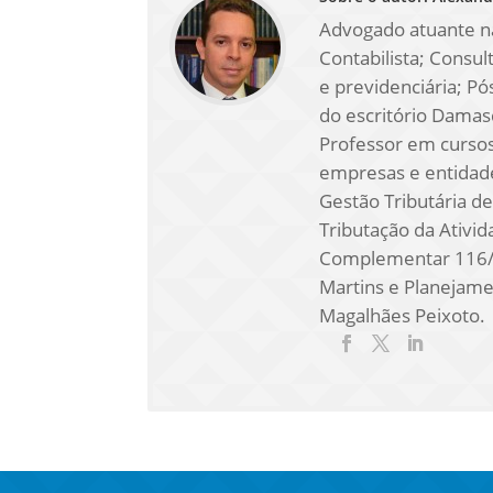
Advogado atuante na
Contabilista; Consul
e previdenciária; Pó
do escritório Dama
Professor em cursos
empresas e entidades
Gestão Tributária de
Tributação da Ativid
Complementar 116/0
Martins e Planejame
Magalhães Peixoto.