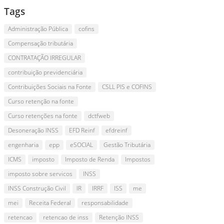
Tags
Administração Pública
cofins
Compensação tributária
CONTRATAÇÃO IRREGULAR
contribuição previdenciária
Contribuições Sociais na Fonte
CSLL PIS e COFINS
Curso retenção na fonte
Curso retenções na fonte
dctfweb
Desoneração INSS
EFD Reinf
efdreinf
engenharia
epp
eSOCIAL
Gestão Tributária
ICMS
imposto
Imposto de Renda
Impostos
imposto sobre servicos
INSS
INSS Construção Civil
IR
IRRF
ISS
me
mei
Receita Federal
responsabilidade
retencao
retencao de inss
Retenção INSS