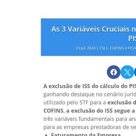
As 3 Variáveis Cruciais 
P
23 jul, 2024
|
CSLL, COFINS e PIS


A exclusão de ISS do cálculo do P
ganhando destaque no cenário jurídi
utilizado pelo STF para a
exclusão d
COFINS
,
a exclusão do ISS segue 
três variáveis fundamentais para an
para as empresas prestadoras de se
Faturamento da Empresa