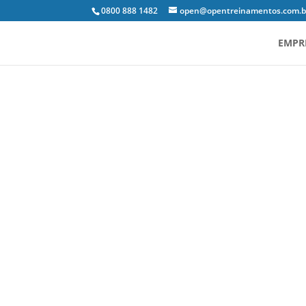
0800 888 1482
open@opentreinamentos.com.b
EMPR