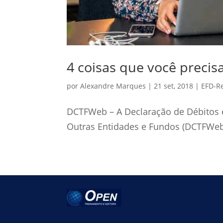
4 coisas que você preci
por
Alexandre Marques
|
21 set, 2018
|
EFD-Re
DCTFWeb – A Declaração de Débitos e 
Outras Entidades e Fundos (DCTFWeb