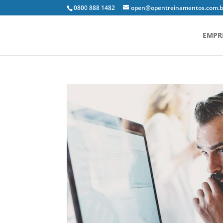
0800 888 1482
open@opentreinamentos.com.b
EMPR