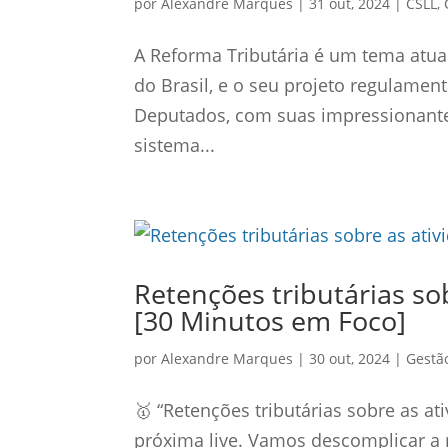
por
Alexandre Marques
|
31 out, 2024
|
CSLL,
A Reforma Tributária é um tema atua
do Brasil, e o seu projeto regulame
Deputados, com suas impressionantes
sistema...
Retenções tributárias sob
[30 Minutos em Foco]
por
Alexandre Marques
|
30 out, 2024
|
Gestão
🥇 “Retenções tributárias sobre as at
próxima live. Vamos descomplicar a r