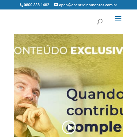
0800 888 1482
open@opentreinamentos.com.br