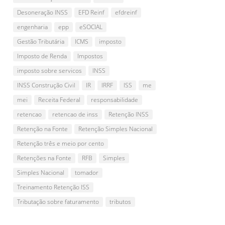
Desoneração INSS
EFD Reinf
efdreinf
engenharia
epp
eSOCIAL
Gestão Tributária
ICMS
imposto
Imposto de Renda
Impostos
imposto sobre servicos
INSS
INSS Construção Civil
IR
IRRF
ISS
me
mei
Receita Federal
responsabilidade
retencao
retencao de inss
Retenção INSS
Retenção na Fonte
Retenção Simples Nacional
Retenção três e meio por cento
Retenções na Fonte
RFB
Simples
Simples Nacional
tomador
Treinamento Retenção ISS
Tributação sobre faturamento
tributos