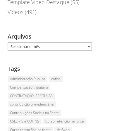
Template Vídeo Destaque
(55)
Vídeos
(491)
Arquivos
Arquivos
Tags
Administração Pública
cofins
Compensação tributária
CONTRATAÇÃO IRREGULAR
contribuição previdenciária
Contribuições Sociais na Fonte
CSLL PIS e COFINS
Curso retenção na fonte
Curso retenções na fonte
dctfweb