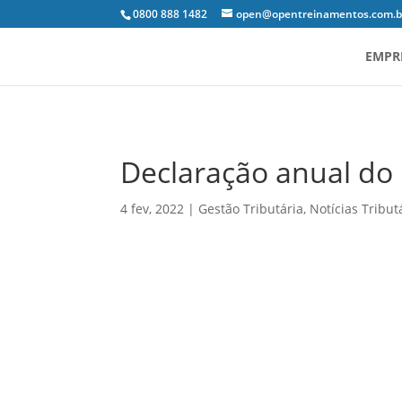
0800 888 1482
open@opentreinamentos.com.b
EMPR
Declaração anual do M
4 fev, 2022
|
Gestão Tributária
,
Notícias Tribut