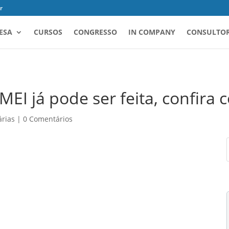
r
ESA
CURSOS
CONGRESSO
IN COMPANY
CONSULTOR
EI já pode ser feita, confira 
árias
|
0 Comentários