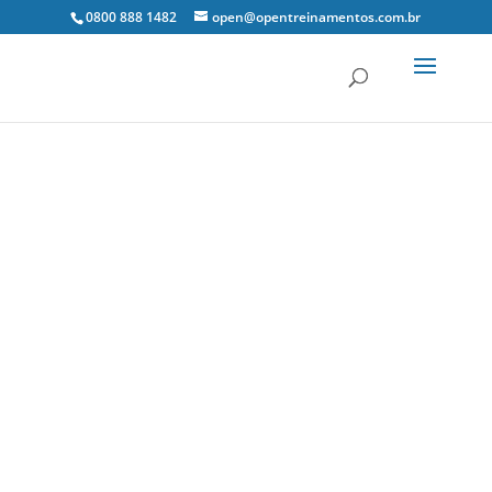
0800 888 1482
open@opentreinamentos.com.br
21 jun, 2021
Notícias Tributárias
0 Comentários