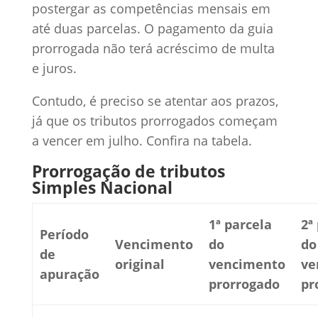
postergar as competências mensais em
até duas parcelas. O pagamento da guia
prorrogada não terá acréscimo de multa
e juros.
Contudo, é preciso se atentar aos prazos,
já que os tributos prorrogados começam
a vencer em julho. Confira na tabela.
Prorrogação de tributos
Simples Nacional
1ª parcela
2ª
Período
Vencimento
do
do
de
original
vencimento
ve
apuração
prorrogado
pr