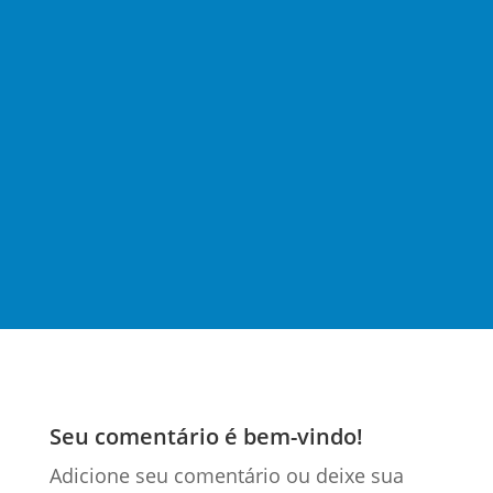
Gabriel Benjamim
A disputa entre tomadores e prestadores quanto
ao Imposto sobre Serviços de Qualquer Natureza
(ISS), ganha destaque diante da jurisprudência
vigente do Superior Tribunal de Justiça (STJ). A
discussão se intensifica em torno da aplicação da
Lei Complementar nº...
Seu comentário é bem-vindo!
Adicione seu comentário ou deixe sua