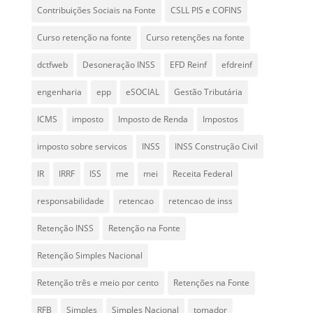
Contribuições Sociais na Fonte
CSLL PIS e COFINS
Curso retenção na fonte
Curso retenções na fonte
dctfweb
Desoneração INSS
EFD Reinf
efdreinf
engenharia
epp
eSOCIAL
Gestão Tributária
ICMS
imposto
Imposto de Renda
Impostos
imposto sobre servicos
INSS
INSS Construção Civil
IR
IRRF
ISS
me
mei
Receita Federal
responsabilidade
retencao
retencao de inss
Retenção INSS
Retenção na Fonte
Retenção Simples Nacional
Retenção três e meio por cento
Retenções na Fonte
RFB
Simples
Simples Nacional
tomador