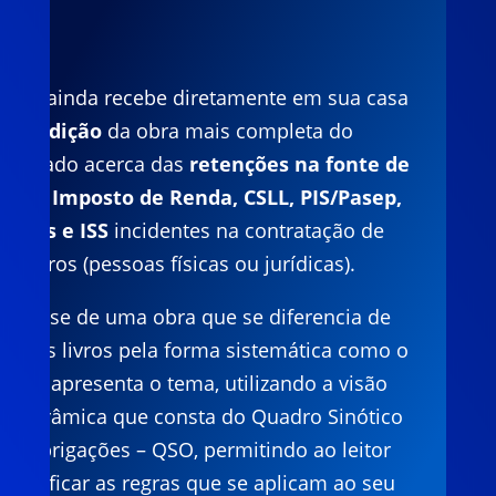
Você ainda recebe diretamente em sua casa
a
9ª edição
da obra mais completa do
mercado acerca das
retenções na fonte de
INSS, Imposto de Renda, CSLL, PIS/Pasep,
Cofins e ISS
incidentes na contratação de
terceiros (pessoas físicas ou jurídicas).
Trata-se de uma obra que se diferencia de
outros livros pela forma sistemática como o
autor apresenta o tema, utilizando a visão
panorâmica que consta do Quadro Sinótico
de Obrigações – QSO, permitindo ao leitor
identificar as regras que se aplicam ao seu