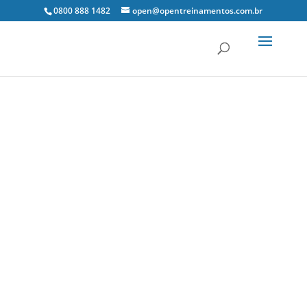
0800 888 1482
open@opentreinamentos.com.br
2 abr, 2019
Gestão Tributária
0 Comentários