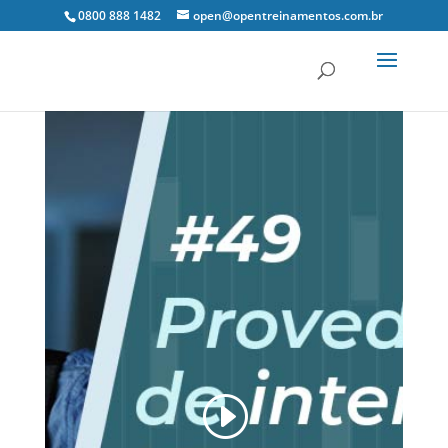
0800 888 1482
open@opentreinamentos.com.br