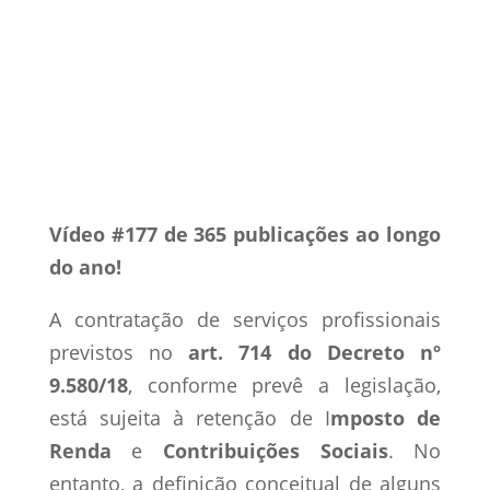
24 fev, 2020
IRRF
CSLL, COFINS e
PIS/Pasep
Vídeos
0 Comentários
Vídeo #177 de 365 publicações ao longo
do ano!
A contratação de serviços profissionais
previstos no
art. 714 do Decreto nº
9.580/18
, conforme prevê a legislação,
está sujeita à retenção de I
mposto de
Renda
e
Contribuições Sociais
. No
entanto, a definição conceitual de alguns