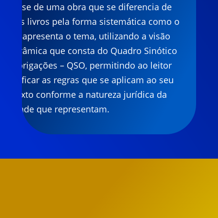
Trata-se de uma obra que se diferencia de
outros livros pela forma sistemática como o
autor apresenta o tema, utilizando a visão
panorâmica que consta do Quadro Sinótico
de Obrigações – QSO, permitindo ao leitor
identificar as regras que se aplicam ao seu
contexto conforme a natureza jurídica da
entidade que representam.