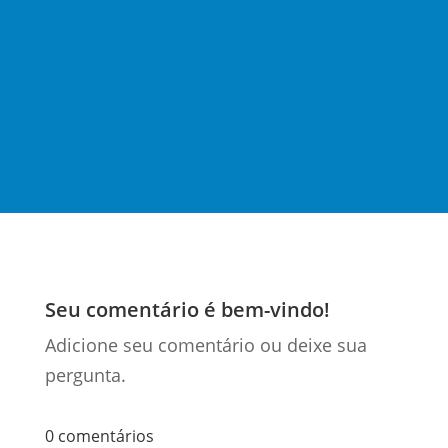
tributária (PLP 68/24) começa a ser votada a partir
da quarta-feira (10) pelo Plenário da Casa. O grupo
de trabalho que debateu as regras gerais de
operação dos tributos criados sobre...
Seu comentário é bem-vindo!
Adicione seu comentário ou deixe sua
pergunta.
0 comentários