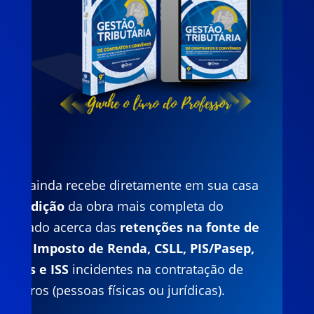
Você ainda recebe diretamente em sua casa
a
9ª edição
da obra mais completa do
mercado acerca das
retenções na fonte de
INSS, Imposto de Renda, CSLL, PIS/Pasep,
Cofins e ISS
incidentes na contratação de
terceiros (pessoas físicas ou jurídicas).