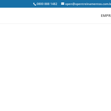
0800 888 1482
open@opentreinamentos.com.b
EMPR