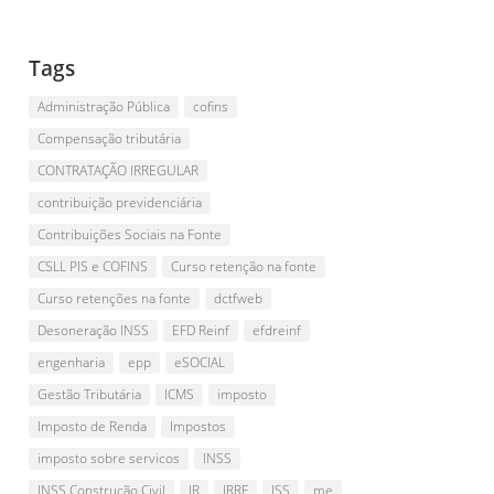
Tags
Administração Pública
cofins
Compensação tributária
CONTRATAÇÃO IRREGULAR
contribuição previdenciária
Contribuições Sociais na Fonte
CSLL PIS e COFINS
Curso retenção na fonte
Curso retenções na fonte
dctfweb
Desoneração INSS
EFD Reinf
efdreinf
engenharia
epp
eSOCIAL
Gestão Tributária
ICMS
imposto
Imposto de Renda
Impostos
imposto sobre servicos
INSS
INSS Construção Civil
IR
IRRF
ISS
me