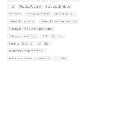
mei
Receita Federal
responsabilidade
retencao
retencao de inss
Retenção INSS
Retenção na Fonte
Retenção Simples Nacional
Retenção três e meio por cento
Retenções na Fonte
RFB
Simples
Simples Nacional
tomador
Treinamento Retenção ISS
Tributação sobre faturamento
tributos