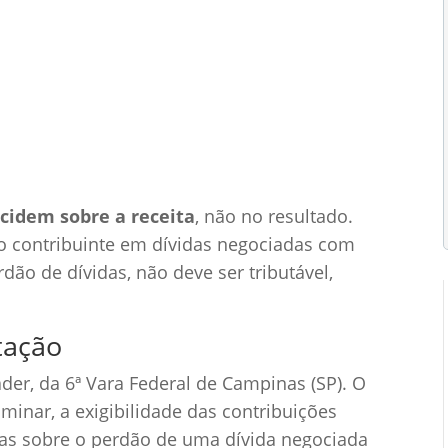
cias Tributárias
0 Comentários
ncidem sobre a receita
, não no resultado.
o contribuinte em dívidas negociadas com
erdão de dívidas, não deve ser tributável,
tação
der, da 6ª Vara Federal de Campinas (SP). O
inar, a exigibilidade das contribuições
adas sobre o perdão de uma dívida negociada