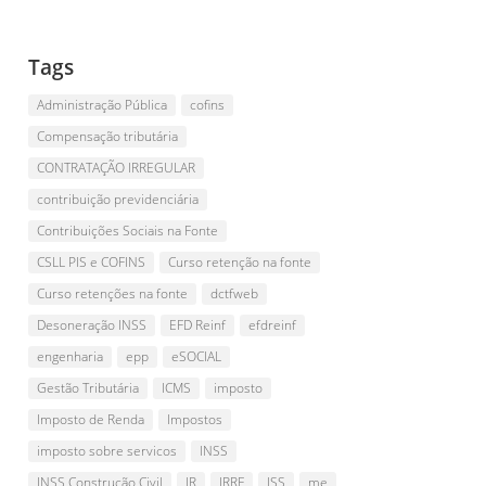
Tags
Administração Pública
cofins
Compensação tributária
CONTRATAÇÃO IRREGULAR
contribuição previdenciária
Contribuições Sociais na Fonte
CSLL PIS e COFINS
Curso retenção na fonte
Curso retenções na fonte
dctfweb
Desoneração INSS
EFD Reinf
efdreinf
engenharia
epp
eSOCIAL
Gestão Tributária
ICMS
imposto
Imposto de Renda
Impostos
imposto sobre servicos
INSS
INSS Construção Civil
IR
IRRF
ISS
me