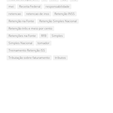
mei
Receita Federal
responsabilidade
retencao
retencao de inss
Retenção INSS
Retenção na Fonte
Retenção Simples Nacional
Retenção três e meio por cento
Retenções na Fonte
RFB
Simples
Simples Nacional
tomador
Treinamento Retenção ISS
Tributação sobre faturamento
tributos