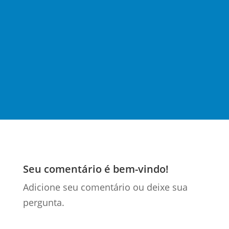
Brasil, e o seu projeto regulamentador,
recentemente aprovado na Câmara dos
Deputados, com suas impressionantes 507
páginas, traz mudanças significativas para o
sistema...
Seu comentário é bem-vindo!
Adicione seu comentário ou deixe sua
pergunta.