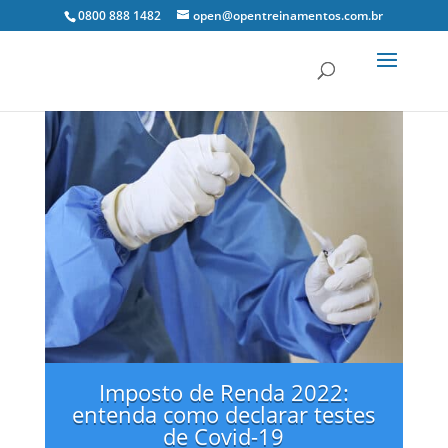
0800 888 1482
open@opentreinamentos.com.br
Imposto de Renda 2022:
entenda como declarar testes
de Covid-19