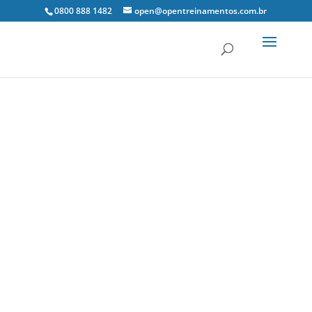
0800 888 1482
open@opentreinamentos.com.br
16 nov, 2018
Comentários
CSLL, COFINS e
PIS/Pasep
ISS
0 Comentários