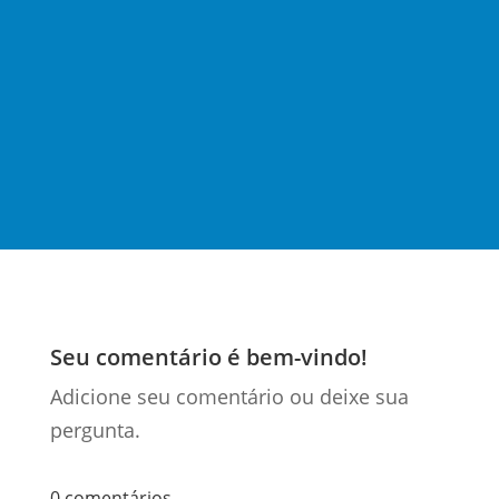
projeto regulamentador, recentemente
aprovado na Câmara dos Deputados,
com suas impressionantes 507 páginas,
traz mudanças significativas para o
sistema...
Seu comentário é bem-vindo!
Adicione seu comentário ou deixe sua
pergunta.
0 comentários