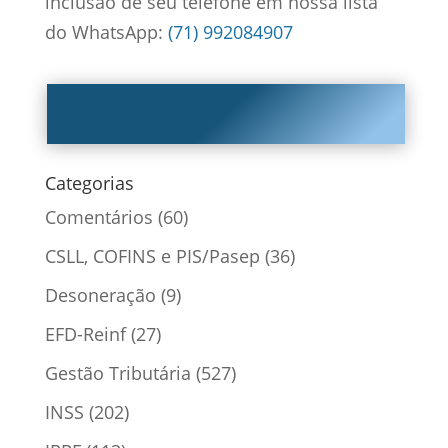
inclusão de seu telefone em nossa lista
do WhatsApp:
(71) 992084907
Categorias
Comentários
(60)
CSLL, COFINS e PIS/Pasep
(36)
Desoneração
(9)
EFD-Reinf
(27)
Gestão Tributária
(527)
INSS
(202)