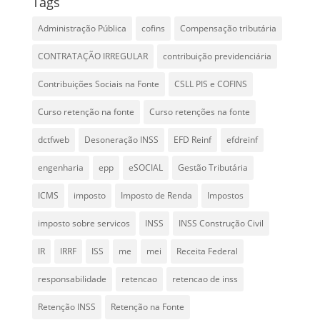
Tags
Administração Pública
cofins
Compensação tributária
CONTRATAÇÃO IRREGULAR
contribuição previdenciária
Contribuições Sociais na Fonte
CSLL PIS e COFINS
Curso retenção na fonte
Curso retenções na fonte
dctfweb
Desoneração INSS
EFD Reinf
efdreinf
engenharia
epp
eSOCIAL
Gestão Tributária
ICMS
imposto
Imposto de Renda
Impostos
imposto sobre servicos
INSS
INSS Construção Civil
IR
IRRF
ISS
me
mei
Receita Federal
responsabilidade
retencao
retencao de inss
Retenção INSS
Retenção na Fonte