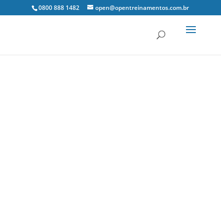
0800 888 1482
open@opentreinamentos.com.br
12 jun, 2021
Gestão Tributária
0 Comentários