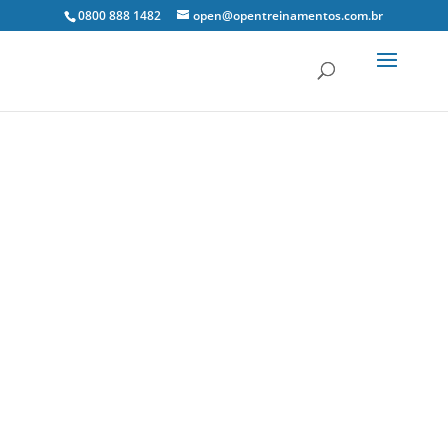
0800 888 1482
open@opentreinamentos.com.br
27 abr, 2021
Notícias Tributárias
0 Comentários