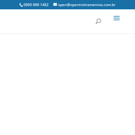
0800 888 1482
open@opentreinamentos.com.br
9 dez, 2019
Notícias Tributárias
0 Comentários