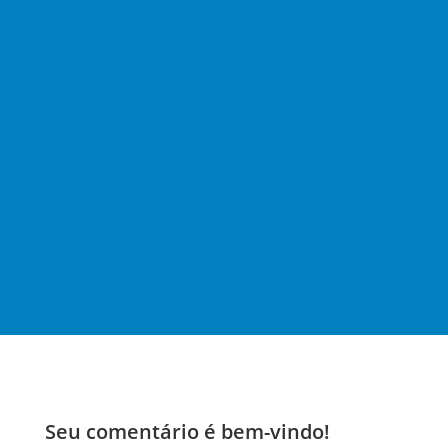
conte
xto
jurídi
co e
tribut
ário
brasil
eiro
(…)
Seu comentário é bem-vindo!