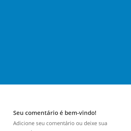
Alexandre Marques
Entender se incide ou não INSS sobre
determinadas operações é extremamente
relevante no contexto jurídico e tributário
brasileiro (…)
Seu comentário é bem-vindo!
Adicione seu comentário ou deixe sua