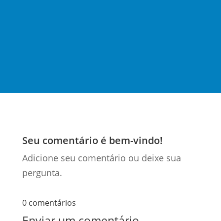
da quarta-feira (10) pelo Plenário da Casa. O grupo
de trabalho que debateu as regras gerais de
operação dos tributos criados sobre...
Seu comentário é bem-vindo!
Adicione seu comentário ou deixe sua
pergunta.
0 comentários
Enviar um comentário