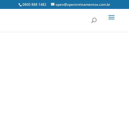
0800 888 1482
open@opentreinamentos.com.br
15 mar, 2021
Notícias Tributárias
0
Comentários