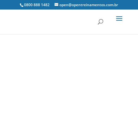
0800 888 1482
open@opentreinamentos.com.br
12 dez, 2019
Notícias Tributárias
0 Comentários