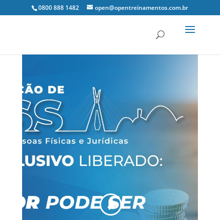
0800 888 1482
open@opentreinamentos.com.br