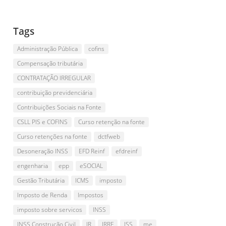
Tags
Administração Pública
cofins
Compensação tributária
CONTRATAÇÃO IRREGULAR
contribuição previdenciária
Contribuições Sociais na Fonte
CSLL PIS e COFINS
Curso retenção na fonte
Curso retenções na fonte
dctfweb
Desoneração INSS
EFD Reinf
efdreinf
engenharia
epp
eSOCIAL
Gestão Tributária
ICMS
imposto
Imposto de Renda
Impostos
imposto sobre servicos
INSS
INSS Construção Civil
IR
IRRF
ISS
me