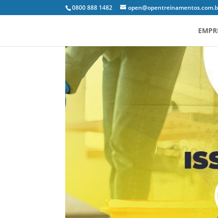
0800 888 1482
open@opentreinamentos.com.b
EMPR