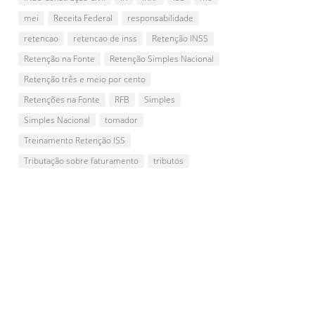
mei
Receita Federal
responsabilidade
retencao
retencao de inss
Retenção INSS
Retenção na Fonte
Retenção Simples Nacional
Retenção três e meio por cento
Retenções na Fonte
RFB
Simples
Simples Nacional
tomador
Treinamento Retenção ISS
Tributação sobre faturamento
tributos