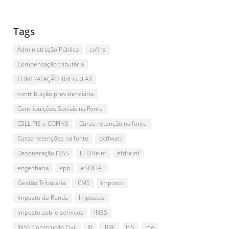
Tags
Administração Pública
cofins
Compensação tributária
CONTRATAÇÃO IRREGULAR
contribuição previdenciária
Contribuições Sociais na Fonte
CSLL PIS e COFINS
Curso retenção na fonte
Curso retenções na fonte
dctfweb
Desoneração INSS
EFD Reinf
efdreinf
engenharia
epp
eSOCIAL
Gestão Tributária
ICMS
imposto
Imposto de Renda
Impostos
imposto sobre servicos
INSS
INSS Construção Civil
IR
IRRF
ISS
me