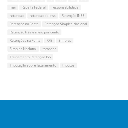
mei
Receita Federal
responsabilidade
retencao
retencao de inss
Retenção INSS
Retenção na Fonte
Retenção Simples Nacional
Retenção três e meio por cento
Retenções na Fonte
RFB
Simples
Simples Nacional
tomador
Treinamento Retenção ISS
Tributação sobre faturamento
tributos