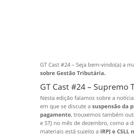
25 jan, 2021
Gestão T
GT Cast #24 – Seja bem-vindo(a) a m
sobre Gestão Tributária.
GT Cast #24 – Supremo T
Nesta edição falamos sobre a notícia
em que se discute a
suspensão da p
pagamento
, trouxemos também outr
e STJ no mês de dezembro, como a d
materiais está sujeito a
IRPJ e CSLL 