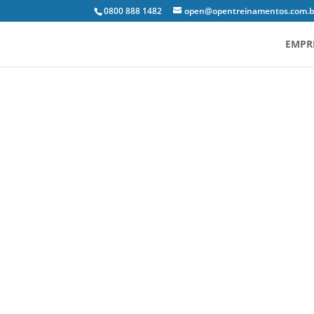
0800 888 1482
open@opentreinamentos.com.b
EMPR