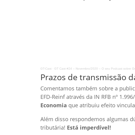
GT-Cast
·
GT Cast #24 – Novembro/2020 – O seu Podcast sobre Ges
Prazos de transmissão d
Comentamos também sobre a publica
EFD-Reinf através da IN RFB nº 1.996
Economia
que atribuiu efeito vincul
Além disso respondemos algumas dúv
tributária!
Está imperdível!