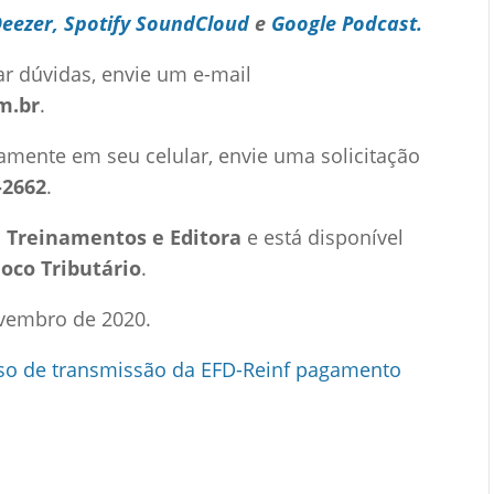
Deezer,
Spotify
SoundCloud
e
Google Podcast.
ar dúvidas, envie um e-mail
m.br
.
amente em seu celular, envie uma solicitação
-2662
.
 Treinamentos e Editora
e está disponível
Foco Tributário
.
vembro de 2020.
so de transmissão da EFD-Reinf pagamento