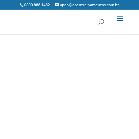
0800 888 1482
open@opentreinamentos.com.br
7 out, 2019
CSLL, COFINS e PIS/Pasep
Podcast