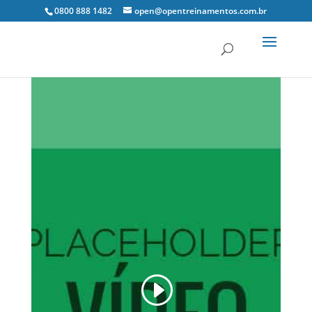
0800 888 1482
open@opentreinamentos.com.br