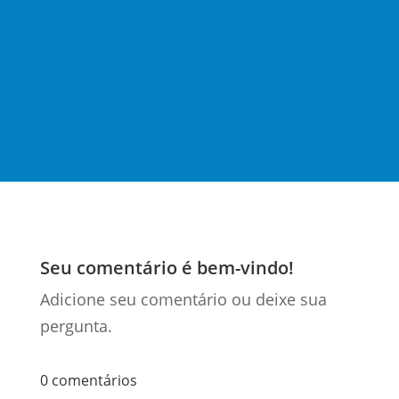
recentemente aprovado na Câmara dos
Deputados, com suas impressionantes 507
páginas, traz mudanças significativas para o
sistema...
Seu comentário é bem-vindo!
Adicione seu comentário ou deixe sua
pergunta.
0 comentários