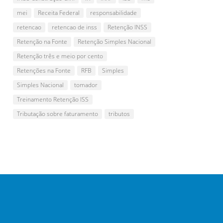
mei
Receita Federal
responsabilidade
retencao
retencao de inss
Retenção INSS
Retenção na Fonte
Retenção Simples Nacional
Retenção três e meio por cento
Retenções na Fonte
RFB
Simples
Simples Nacional
tomador
Treinamento Retenção ISS
Tributação sobre faturamento
tributos