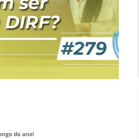
ributária
Vídeos
0 Comentários
ongo do ano!