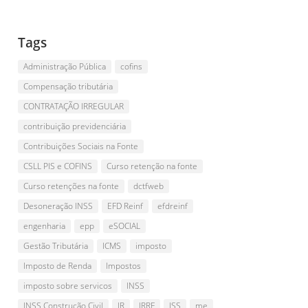
Tags
Administração Pública
cofins
Compensação tributária
CONTRATAÇÃO IRREGULAR
contribuição previdenciária
Contribuições Sociais na Fonte
CSLL PIS e COFINS
Curso retenção na fonte
Curso retenções na fonte
dctfweb
Desoneração INSS
EFD Reinf
efdreinf
engenharia
epp
eSOCIAL
Gestão Tributária
ICMS
imposto
Imposto de Renda
Impostos
imposto sobre servicos
INSS
INSS Construção Civil
IR
IRRF
ISS
me