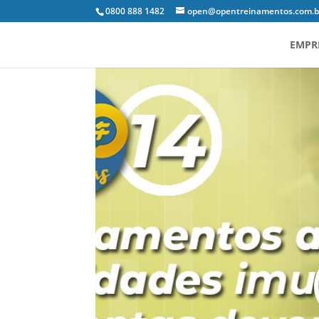
0800 888 1482
open@opentreinamentos.com.b
EMPR