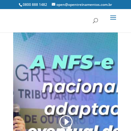
0800 888 1482
open@opentreinamentos.com.br