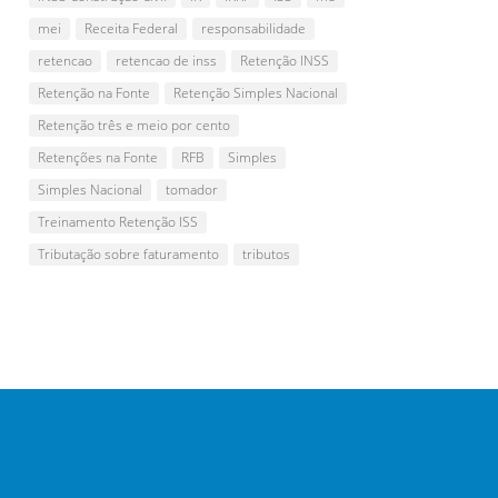
mei
Receita Federal
responsabilidade
retencao
retencao de inss
Retenção INSS
Retenção na Fonte
Retenção Simples Nacional
Retenção três e meio por cento
Retenções na Fonte
RFB
Simples
Simples Nacional
tomador
Treinamento Retenção ISS
Tributação sobre faturamento
tributos