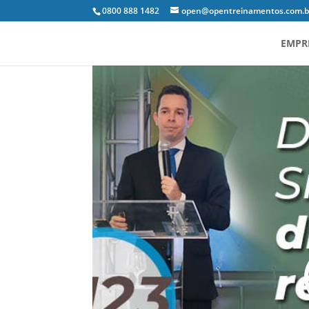
0800 888 1482
open@opentreinamentos.com.b
EMPR