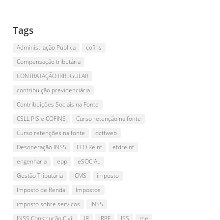
Tags
Administração Pública
cofins
Compensação tributária
CONTRATAÇÃO IRREGULAR
contribuição previdenciária
Contribuições Sociais na Fonte
CSLL PIS e COFINS
Curso retenção na fonte
Curso retenções na fonte
dctfweb
Desoneração INSS
EFD Reinf
efdreinf
engenharia
epp
eSOCIAL
Gestão Tributária
ICMS
imposto
Imposto de Renda
Impostos
imposto sobre servicos
INSS
INSS Construção Civil
IR
IRRF
ISS
me