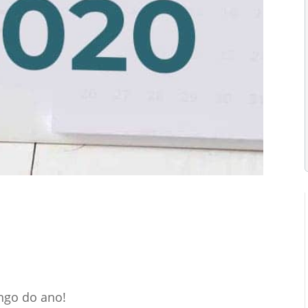
Tributária
Vídeos
0 Comentários
ngo do ano!