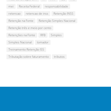
mei
Receita Federal
responsabilidade
retencao
retencao de inss
Retenção INSS
Retenção na Fonte
Retenção Simples Nacional
Retenção três e meio por cento
Retenções na Fonte
RFB
Simples
Simples Nacional
tomador
Treinamento Retenção ISS
Tributação sobre faturamento
tributos