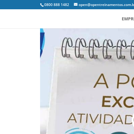
0800 888 1482
open@opentreinamentos.com.b
EMPR