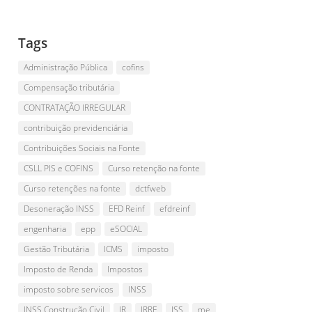
Tags
Administração Pública
cofins
Compensação tributária
CONTRATAÇÃO IRREGULAR
contribuição previdenciária
Contribuições Sociais na Fonte
CSLL PIS e COFINS
Curso retenção na fonte
Curso retenções na fonte
dctfweb
Desoneração INSS
EFD Reinf
efdreinf
engenharia
epp
eSOCIAL
Gestão Tributária
ICMS
imposto
Imposto de Renda
Impostos
imposto sobre servicos
INSS
INSS Construção Civil
IR
IRRF
ISS
me