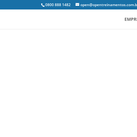
0800 888 1482
open@opentreinamentos.com.b
EMPR