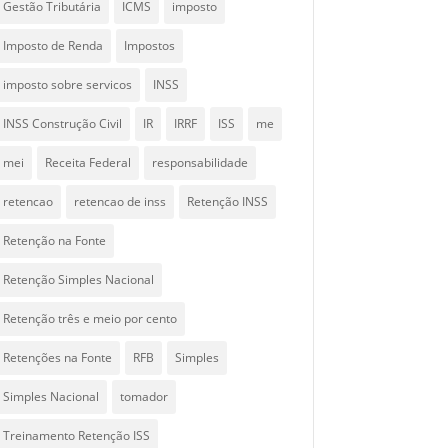
Gestão Tributária
ICMS
imposto
Imposto de Renda
Impostos
imposto sobre servicos
INSS
INSS Construção Civil
IR
IRRF
ISS
me
mei
Receita Federal
responsabilidade
retencao
retencao de inss
Retenção INSS
Retenção na Fonte
Retenção Simples Nacional
Retenção três e meio por cento
Retenções na Fonte
RFB
Simples
Simples Nacional
tomador
Treinamento Retenção ISS