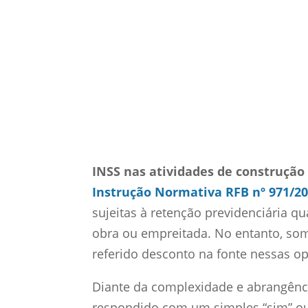
16 abr, 2019
ISS
INSS nas atividades de construção 
Instrução Normativa RFB nº 971/2
sujeitas à retenção previdenciária 
obra ou empreitada. No entanto, so
referido desconto na fonte nessas o
Diante da complexidade e abrangênc
respondido com um simples “sim” ou 