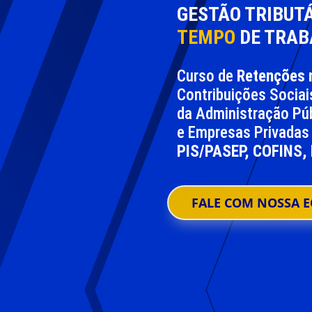
GESTÃO TRIBUT
TEMPO
DE TRAB
Curso de
Retenções 
Contribuições Sociai
da Administração Púb
e Empresas Privadas
PIS/PASEP, COFINS,
FALE COM NOSSA E