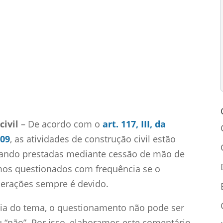
Comentários
4 Comentários
civil
– De acordo com o
art. 117, III, da
009
, as atividades de construção civil estão
quando prestadas mediante cessão de mão de
mos questionados com frequência se o
perações sempre é devido.
ia do tema, o questionamento não pode ser
“não”. Por isso, elaboramos este comentário