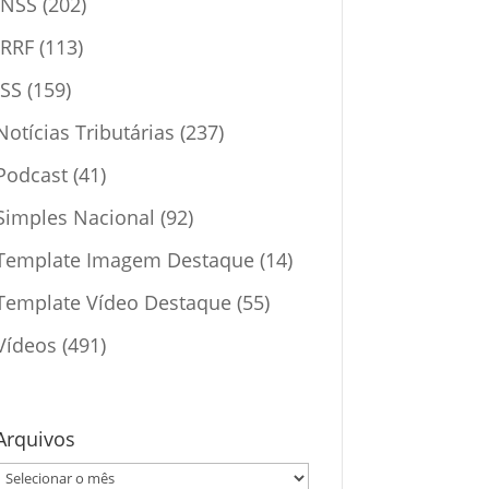
INSS
(202)
IRRF
(113)
ISS
(159)
Notícias Tributárias
(237)
Podcast
(41)
Simples Nacional
(92)
Template Imagem Destaque
(14)
Template Vídeo Destaque
(55)
Vídeos
(491)
Arquivos
Arquivos