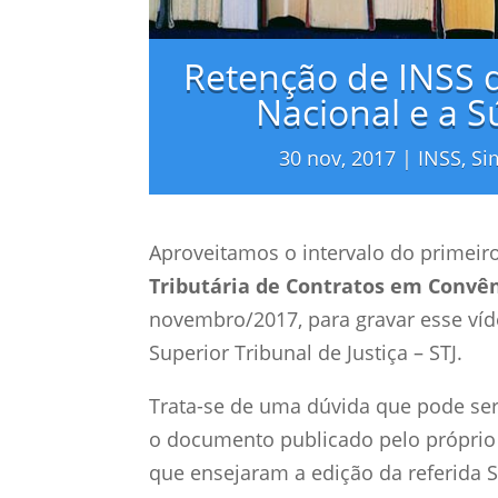
Retenção de INSS 
Nacional e a S
30 nov, 2017
|
INSS
,
Si
Aproveitamos o intervalo do primeir
Tributária de Contratos em Convê
novembro/2017, para gravar esse víd
Superior Tribunal de Justiça – STJ.
Trata-se de uma dúvida que pode ser
o documento publicado pelo próprio Ó
que ensejaram a edição da referida 