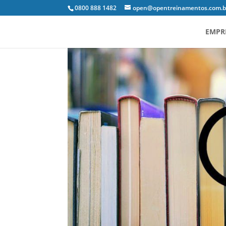
0800 888 1482
open@opentreinamentos.com.b
EMPR