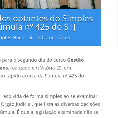
dos optantes do Simples
úmula nº 425 do STJ
mples Nacional
|
0 Comentários
o para o segundo dia do curso
Gestão
nios
, realizado em Vitória-ES, em
eo rápido acerca da Súmula nº 425 do
 resolvida de forma simples ao se examinar
rgão Judicial, que lista as diversas decisões
Súmula. É que a legislação examinada não se