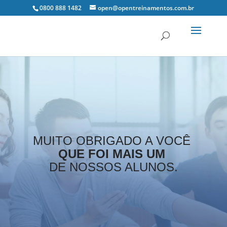
0800 888 1482
open@opentreinamentos.com.br
MUITO OBRIGADO A VOCÊ 
QUE FOI MAIS UM 
DE NOSSOS ALUNOS.