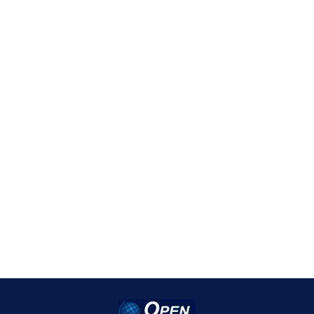
Alexandre Marques
Um modelo de contrato como exemplo para responder,
por simulação prática, se há retenção de IR e
Contribuições Sociais sobre a elaboração de projeto com
execução (…)