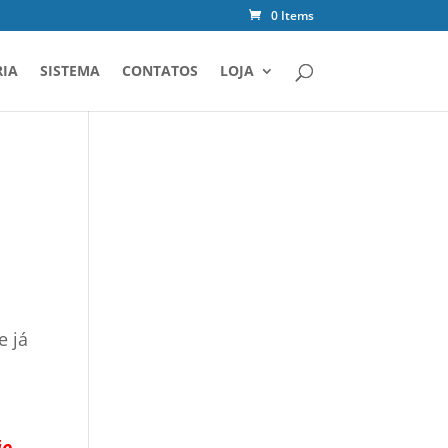
0 Items
IA
SISTEMA
CONTATOS
LOJA
e já
ão