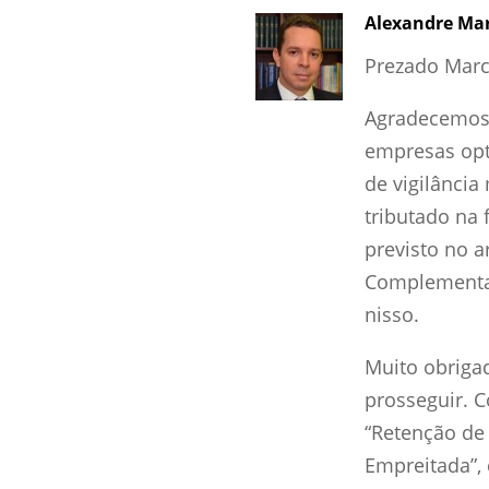
Alexandre Ma
Prezado Marc
Agradecemos 
empresas opt
de vigilância
tributado na 
previsto no ar
Complementar
nisso.
Muito obrigad
prosseguir. 
“Retenção de
Empreitada”, 