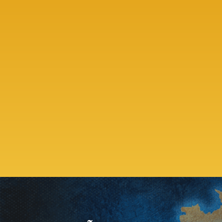
2. Você entenderá como a nova
retenção do Imposto de Renda por
incrementar a receita do seu Estado ou
Município.
3. Você vai ter a base fundamental para
entender essa novidade que pegou
muitos sem preparo.