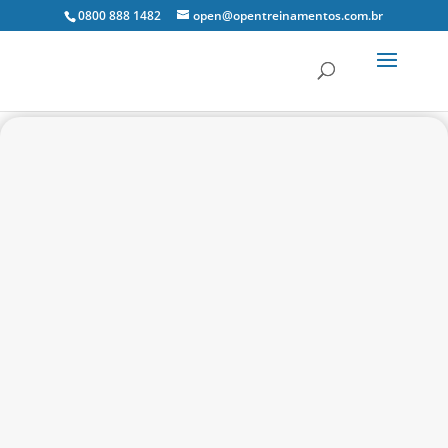
0800 888 1482
open@opentreinamentos.com.br
12 horas-aula
aqui
