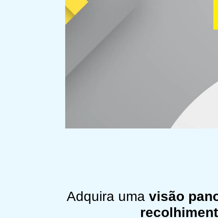
Adquira uma
visão pan
recolhimen