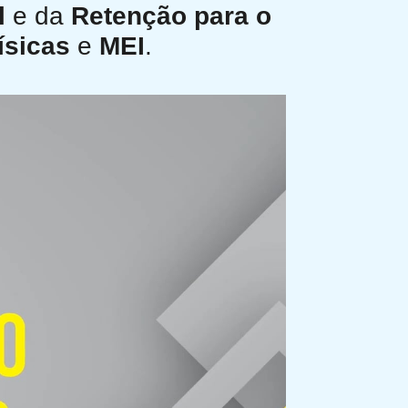
l
e da
Retenção para o
ísicas
e
MEI
.