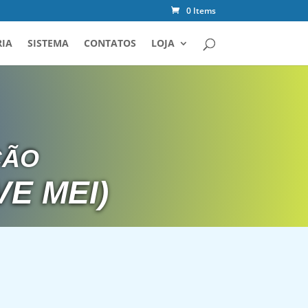
0 Items
IA
SISTEMA
CONTATOS
LOJA
ÃO 
E MEI)