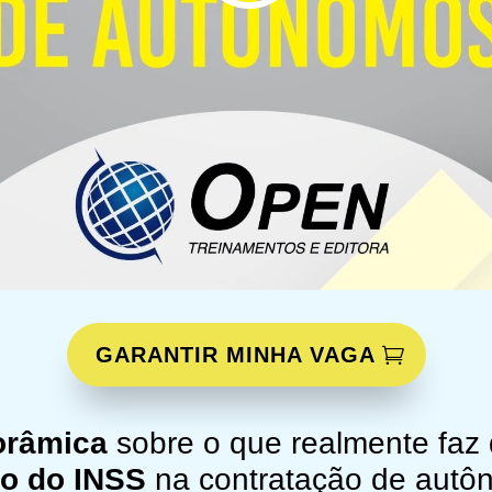
GARANTIR MINHA VAGA
orâmica
sobre o que realmente faz 
to do INSS
na contratação de autô