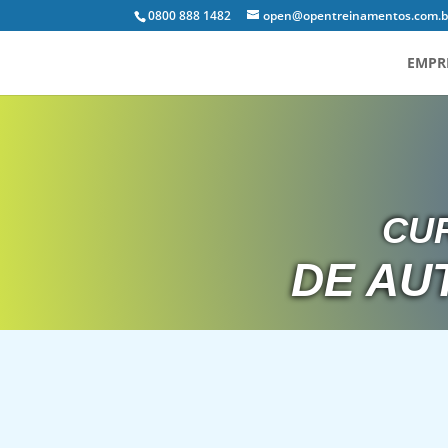
0800 888 1482
open@opentreinamentos.com.b
EMPR
CU
DE AU