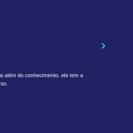
Deise Yoko
ai além do conhecimento, ele tem a
O curso foi e
rso.
professores de