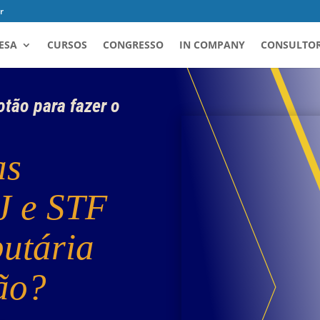
r
ESA
CURSOS
CONGRESSO
IN COMPANY
CONSULTOR
otão para fazer o
as
J e STF
butária
ão?