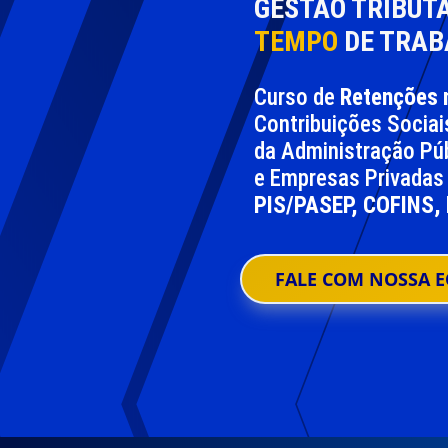
GESTÃO TRIBUT
TEMPO
DE TRAB
Curso de
Retenções 
Contribuições Sociai
da Administração Púb
e Empresas Privadas
PIS/PASEP, COFINS,
FALE COM NOSSA E