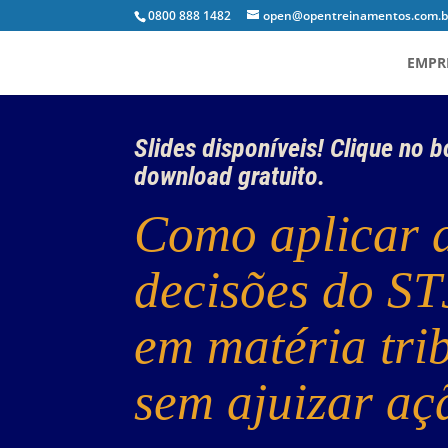
0800 888 1482
open@opentreinamentos.com.b
EMPR
Slides disponíveis! Clique no b
download gratuito.
Como aplicar 
decisões do ST
em matéria tri
sem ajuizar aç