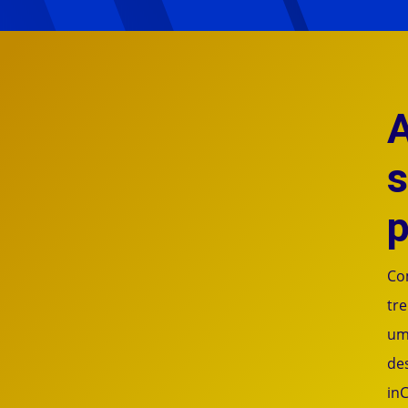
s
p
Co
tr
um
des
in