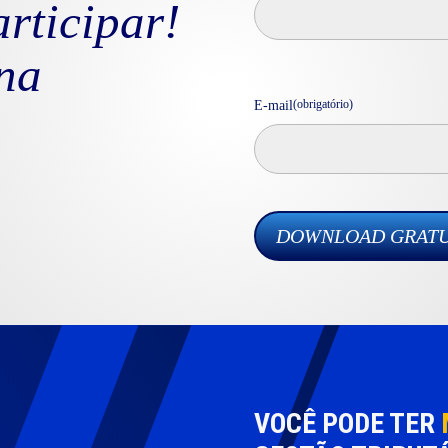
rticipar!
na
(obrigatório)
E-mail
VOCÊ PODE TER