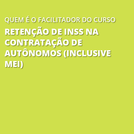
QUEM É O FACILITADOR DO CURSO
RETENÇÃO DE INSS NA 
CONTRATAÇÃO DE 
AUTÔNOMOS (INCLUSIVE 
MEI)
Alexandre Marques
é o autor do livro mais
completo do mercado sobre retenções
tributárias na fonte
(Gestão Tributária de
Contratos e Convênios – 8ª edição, 906
páginas)
. Sabe por quê? Ele começou a
ministrar cursos sobre a matéria em 2003 e de