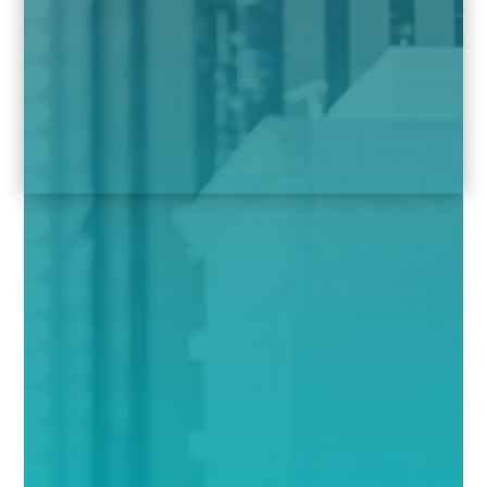
Que tal uma
curso online
específico sobre
Retenção de
INSS na Contratação de
Autônomos, (Inclusive MEI)?
Conheça o curso 
online